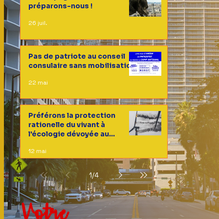
préparons-nous !
26 juil.
Pas de patriote au conseil
consulaire sans mobilisation
22 mai
Préférons la protection
rationelle du vivant à
l'écologie dévoyée au
service d'une idéologie
12 mai
1
/
4