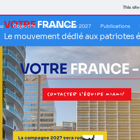
This sit
VOTRE
FRANCE
us
Objectifs
Présidentielle 2027
Publications
Le mouvement dédié aux patriotes é
VOTRE
FRANCE 
CONTACTER L'ÉQUIPE MIAMI!
La campagne 2027 sera rude,